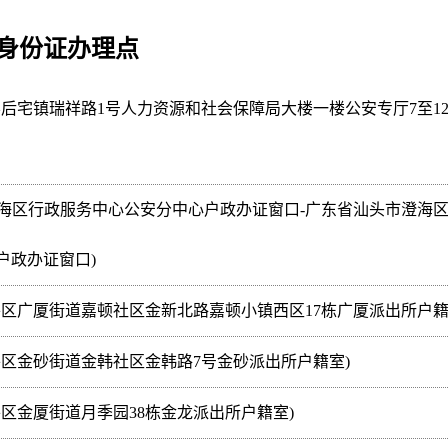
身份证办理点
县后宅镇瑞祥路1号人力资源和社会保障局大楼一楼公安专厅7至1
澄海区行政服务中心公安分中心户政办证窗口-广东省汕头市澄海
户政办证窗口)
平区广厦街道嘉顿社区金新北路嘉顿小镇西区17栋广厦派出所户籍
平区金砂街道金韩社区金韩路7号金砂派出所户籍室)
区金厦街道月季园38栋金龙派出所户籍室)