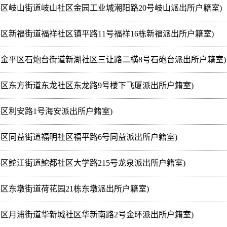
平区岐山街道岐山社区金园工业城潮阳路20号岐山派出所户籍室)
区新福街道福祥社区镇平路11号福祥16栋新福派出所户籍室)
市金平区石炮台街道新湖社区三让路二横8号石砲台派出所户籍室)
平区东方街道东龙社区东龙路9号楼下飞厦派出所户籍室)
平区利安路1号海安派出所户籍室)
平区同益街道福明社区福平路6号同益派出所户籍室)
区鮀江街道鮀都社区大学路215号龙泉派出所户籍室)
区东墩街道荷花园21栋东墩派出所户籍室)
平区月浦街道华新城社区华新南路2号金环派出所户籍室)