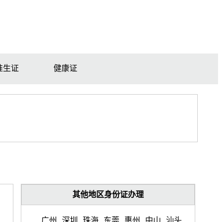
准生证
健康证
其他地区身份证办理
广州
深圳
珠海
东莞
惠州
中山
汕头