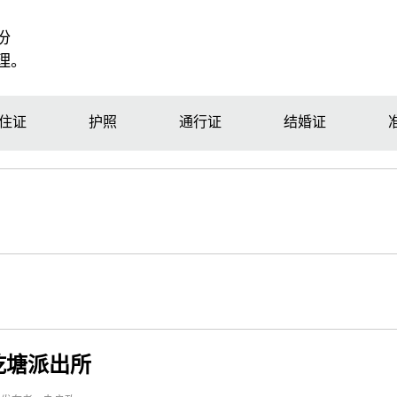
份
理。
住证
护照
通行证
结婚证
乾塘派出所