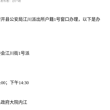
发布者：办户政
开县公安局江川派出所户籍1号窗口办理，以下是办
会江川街1号派
）
0；下午14:30
民政府大院内江