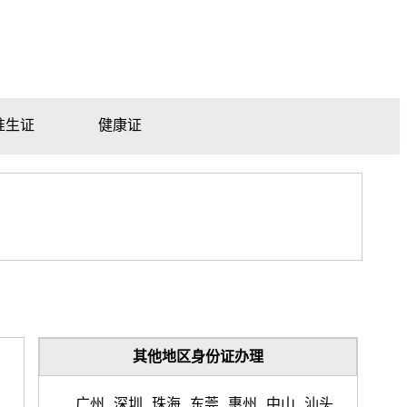
准生证
健康证
其他地区身份证办理
广州
深圳
珠海
东莞
惠州
中山
汕头