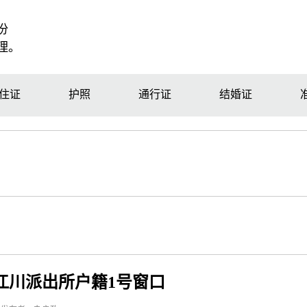
份
理。
住证
护照
通行证
结婚证
江川派出所户籍1号窗口