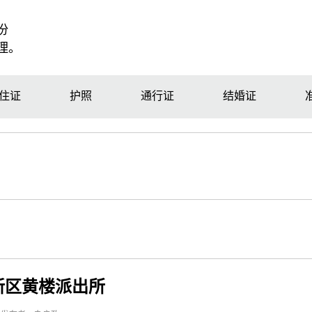
份
理。
住证
护照
通行证
结婚证
新区黄楼派出所