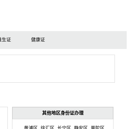
准生证
健康证
其他地区身份证办理
黄浦区
徐汇区
长宁区
静安区
普陀区