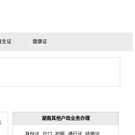
准生证
健康证
湖南其他户政业务办理
东
身份证
户口
护照
通行证
结婚证