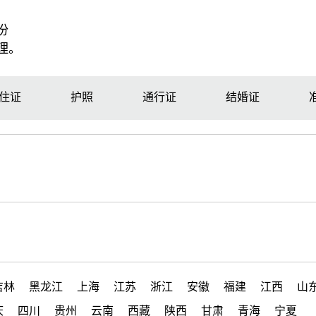
份
理。
住证
护照
通行证
结婚证
吉林
黑龙江
上海
江苏
浙江
安徽
福建
江西
山
庆
四川
贵州
云南
西藏
陕西
甘肃
青海
宁夏