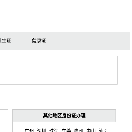
准生证
健康证
其他地区身份证办理
广州
深圳
珠海
东莞
惠州
中山
汕头