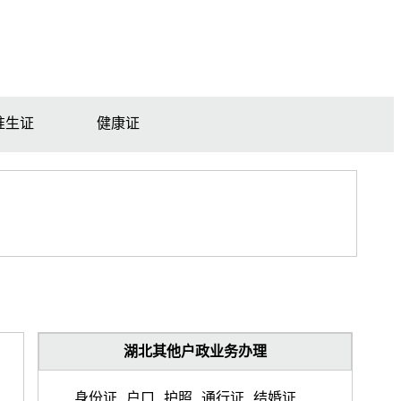
准生证
健康证
湖北其他户政业务办理
身份证
户口
护照
通行证
结婚证