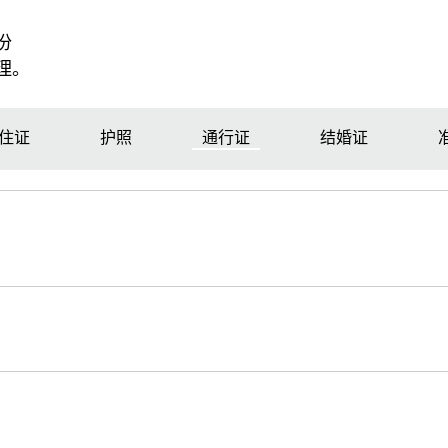
份
理。
住证
护照
通行证
结婚证